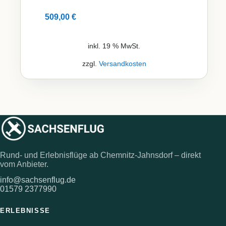
509,00
€
Details
inkl. 19 % MwSt.
zzgl.
Versandkosten
Rund- und Erlebnisflüge ab Chemnitz-Jahnsdorf – direkt
vom Anbieter.
info@sachsenflug.de
01579 2377990
ERLEBNISSE